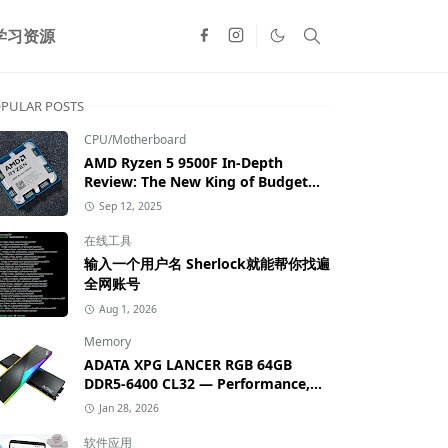
学习资源
PULAR POSTS
CPU/Motherboard
AMD Ryzen 5 9500F In-Depth
Review: The New King of Budget
Gaming
Sep 12, 2025
在线工具
输入一个用户名 Sherlock就能帮你找遍
全网账号
Aug 1, 2026
Memory
ADATA XPG LANCER RGB 64GB
DDR5-6400 CL32 — Performance,
Overclocking, and Value Review
Jan 28, 2026
软件应用