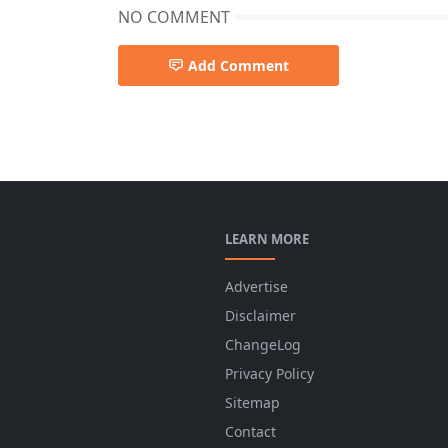
NO COMMENT
Add Comment
软件应用
LEARN MORE
Advertise
Disclaimer
ChangeLog
Privacy Policy
Sitemap
Contact