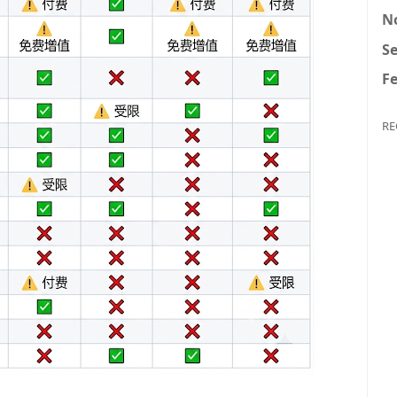
N
Se
Fe
RE