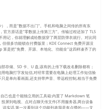
），而是"数据不出门"。手机和电脑之间传的所有东
器，官方原话是"零数据上传第三方"。传输过程还加了 TLS
俩是干嘛的不用记，你就理解成给数据穿了两层防弹衣就行。对比同
，但很多功能锁在付费版里；KDE Connect 免费开源没
pp 算是把"免费、开源、本地化、功能全"这四样凑齐了的
存储、SD 卡、U 盘,该有的上传下载改名删除都有；
能用电脑打字发短信,对经常需要在电脑上处理工作短信验
只是单向看画面,还支持带声音、带远程控制,相当于免费
它自己也是个能独立用的工具箱:内置了 Markdown 笔
、投屏到电视、点对点聊天传文件(不用服务器,两台设备
。说实话,第一次看到这个功能列表我是有点懵的——文