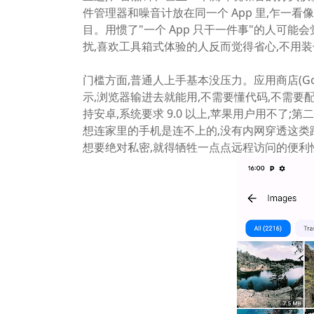
件管理器和噪音计放在同一个 App 里,乍一
目。用惯了"一个 App 只干一件事"的人可能
扰,喜欢工具箱式体验的人反而觉得省心,不用装七
门槛方面,普通人上手基本没压力。应用商店(Goog
示,浏览器输进去就能用,不需要懂代码,不需要
持安卓,系统要求 9.0 以上,苹果用户用不了;
想连家里的手机是连不上的,没有内网穿透这类
想要绝对私密,就得牺牲一点点远程访问的便利性