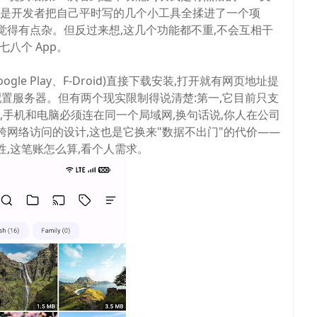
看像是开发者把自己平时写的几个小工具全揉进了一个项
会觉得有点杂。但反过来想,这几个功能都不重,不会互相干
八个 App。
le Play、F-Droid)直接下载安装,打开就有网页地址提
配置服务器。但有两个现实限制得说清楚:第一,它目前只支
第二,手机和电脑必须连在同一个局域网,换句话说,你人在公司
跨网络访问的设计,这也是它换来"数据不出门"的代价——
,这笔账怎么算,看个人需求。