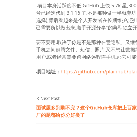
项目本身活跃度不低,GitHub 上快 5.7k 星,3
号已经迭代到 3.1.16 了,不是那种做一半就弃
选择),背后看起来是个人开发者在长期维护,还挂了 Ko-
己需要所以做出来,顺手开源分享"的典型独立
要不要用,取决于你是不是那种在意隐私、又
手机之间倒腾文件、短信、照片,又不想让数据
用户,或者经常需要跨网络远程连手机,那它可
项目地址：
https://github.com/plainhub/pla
Next Post
面试题多到刷不完？这个GitHub仓库把上百
厂的题都给你分好类了