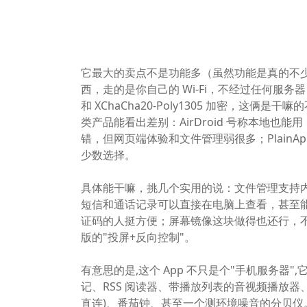
软件应用
它最大的卖点不是功能多（虽然功能是真的不少
西，走的是你自己的 Wi-Fi，不经过任何服务
和 XChaCha20-Poly1305 加密，这
类产品能看出差别：AirDroid 号称本地也能用
错，但网页端体验和文件管理弱很多；PlainA
少数选择。
具体能干嘛，挑几个实用的说：文件管理支持内部
短信和通话记录可以直接在电脑上查看，甚至
证码的人挺方便；屏幕镜像这块做得也还行，不
版的"投屏+反向控制"。
有意思的是,这个 App 不只是个"手机服务器",
记、RSS 阅读器、带播放列表的音视频播放器
直连)、番茄钟、甚至一个测环境噪音的分贝仪